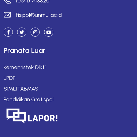
(0541) 743820
fisipol@unmul.ac.id
Pranata Luar
Kemenristek Dikti
LPDP
SIMLITABMAS
Pendidikan Gratispol